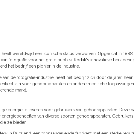
n heeft wereldwijd een iconische status verworven. Opgericht in 18
n van fotografie voor het grote publiek. Kodak's innovatieve benader
 het bedrijf een pionier in de industrie.
 aan de fotografie-industrie, heeft het bedrijf zich door de jaren h
entieel zijn voor gehoorapparaten en andere medische toepassingen. 
derende markt.
e energie te leveren voor gebruikers van gehoorapparaten. Deze batte
eke energiebehoeften van diverse soorten gehoorapparaten. Gebruiker
 die ze bieden.
y in Duitsland, een toonaangevende fabrikant met een sterke reputat