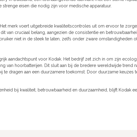
e strenge eisen die nodig zijn voor medische apparatuur.
. Het merk voert uitgebreide kwaliteitscontroles uit om ervoor te zorg
 dit van cruciaal belang, aangezien de consistentie en betrouwbaarhe
ruiker niet in de steek te laten, zelfs onder zware omstandigheden of b
ijk aandachtspunt voor Kodak. Het bedrijf zet zich in om zijn ecolog
g van hoorbatterijen. Dit sluit aan bij de bredere wereldwijde trend 
ij te dragen aan een duurzamere toekomst. Door duurzame keuzes te ma
okkenheid bij kwaliteit, betrouwbaarheid en duurzaamheid, blijft Kodak