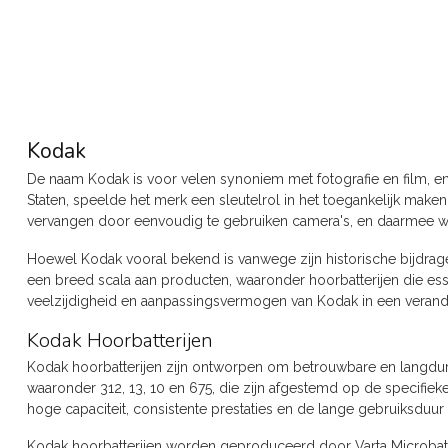
Kodak
De naam Kodak is voor velen synoniem met fotografie en film, e
Staten, speelde het merk een sleutelrol in het toegankelijk make
vervangen door eenvoudig te gebruiken camera's, en daarmee werd
Hoewel Kodak vooral bekend is vanwege zijn historische bijdrage
een breed scala aan producten, waaronder hoorbatterijen die ess
veelzijdigheid en aanpassingsvermogen van Kodak in een veran
Kodak Hoorbatterijen
Kodak hoorbatterijen zijn ontworpen om betrouwbare en langdurig
waaronder 312, 13, 10 en 675, die zijn afgestemd op de specifi
hoge capaciteit, consistente prestaties en de lange gebruiksduur
Kodak hoorbatterijen worden geproduceerd door Varta Microbatter