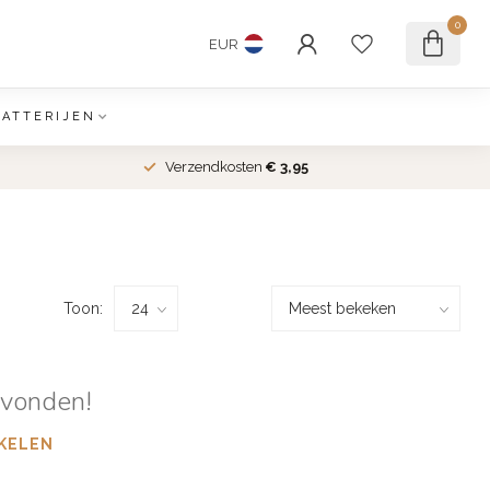
0
EUR
BATTERIJEN
Verzendkosten
€ 3,95
Toon:
evonden!
KELEN