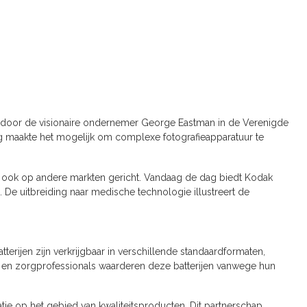
88 door de visionaire ondernemer George Eastman in de Verenigde
ing maakte het mogelijk om complexe fotografieapparatuur te
een ook op andere markten gericht. Vandaag de dag biedt Kodak
De uitbreiding naar medische technologie illustreert de
rijen zijn verkrijgbaar in verschillende standaardformaten,
s en zorgprofessionals waarderen deze batterijen vanwege hun
ie op het gebied van kwaliteitsproducten. Dit partnerschap