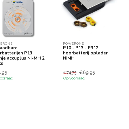
ERONE
POWERONE
aadbare
P10 - P13 - P312
rbatterijen P13
hoorbatterij oplader
nje accuplus Ni-MH 2
NiMH
ks
,95
€69,95
€74,75
oorraad
Op voorraad