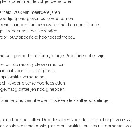
ng te houden met de volgende factoren:
rheid, vaak van meerdere jaren.
oortijdig energieverlies te voorkomen.
endstaan om hun betrouwbaarheid en consistentie.
en zonder schadelijke stoffen.
 voor jouw specifieke hoortoestelmodel.
merken gehoorbatterijen 13 oranje. Populaire opties zijn:
een van de meest gekozen merken.
n ideaal voor intensief gebruik.
js-kwaliteitverhouding.
chikt voor diverse hoortoestellen.
egelmatig batterijen nodig hebben.
stentie, duurzaamheid en uitstekende klantbeoordelingen.
eine hoortoestellen. Door te kiezen voor de juiste batterij – zoals a
oren zoals versheid, opslag, en merkkwaliteit, en kies uit topmerken 