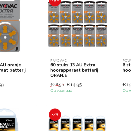
-19%
RAYOVAC
POW
3AU oranje
60 stuks 13 AU Extra
6 s
aat batterij
hoorapparaat batterij
hoo
ORANJE
59
€14,95
€1,
€18,50
Op voorraad
Op v
-7%