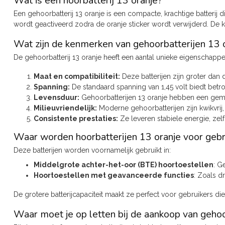
Wat is een hoorbatterij 13 oranje?
Een gehoorbatterij 13 oranje is een compacte, krachtige batterij d
wordt geactiveerd zodra de oranje sticker wordt verwijderd. De kle
Wat zijn de kenmerken van gehoorbatterijen 13 
De gehoorbatterij 13 oranje heeft een aantal unieke eigenschappe
Maat en compatibiliteit:
Deze batterijen zijn groter dan
Spanning:
De standaard spanning van 1,45 volt biedt betr
Levensduur:
Gehoorbatterijen 13 oranje hebben een gemid
Milieuvriendelijk:
Moderne gehoorbatterijen zijn kwikvrij, 
Consistente prestaties:
Ze leveren stabiele energie, zelf
Waar worden hoorbatterijen 13 oranje voor gebr
Deze batterijen worden voornamelijk gebruikt in:
Middelgrote achter-het-oor (BTE) hoortoestellen
: G
Hoortoestellen met geavanceerde functies
: Zoals d
De grotere batterijcapaciteit maakt ze perfect voor gebruikers die
Waar moet je op letten bij de aankoop van gehoo