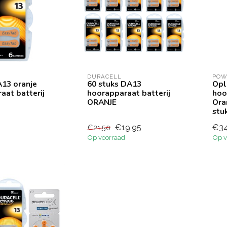
DURACELL
POW
A13 oranje
60 stuks DA13
Opl
aat batterij
hoorapparaat batterij
hoo
ORANJE
Ora
stu
€19,95
€34
€21,50
Op voorraad
Op v