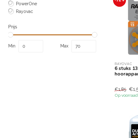
-14%
PowerOne
Rayovac
Prijs
Min
Max
RAYOVAC
6 stuks 1
hoorappar
€1,
€1,85
Op voorraad