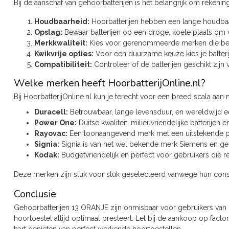
Bij de aanschaf van gehoorbatterijen is het belangrijk om rekeni
Houdbaarheid:
Hoorbatterijen hebben een lange houdbaa
Opslag:
Bewaar batterijen op een droge, koele plaats om v
Merkkwaliteit:
Kies voor gerenommeerde merken die bek
Kwikvrije opties:
Voor een duurzame keuze kies je batterij
Compatibiliteit:
Controleer of de batterijen geschikt zijn
Welke merken heeft HoorbatterijOnline.nl?
Bij HoorbatterijOnline.nl kun je terecht voor een breed scala aan 
Duracell:
Betrouwbaar, lange levensduur, en wereldwijd 
Power One:
Duitse kwaliteit, milieuvriendelijke batterijen e
Rayovac:
Een toonaangevend merk met een uitstekende pri
Signia:
Signia is van het wel bekende merk Siemens en ges
Kodak:
Budgetvriendelijk en perfect voor gebruikers die r
Deze merken zijn stuk voor stuk geselecteerd vanwege hun consi
Conclusie
Gehoorbatterijen 13 ORANJE zijn onmisbaar voor gebruikers van kl
hoortoestel altijd optimaal presteert. Let bij de aankoop op fact