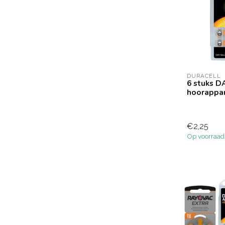
DURACELL
6 stuks D
hoorappar
€2,25
Op voorraad