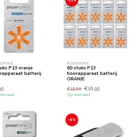
-13%
ERONE
POWERONE
tuks P13 oranje
60 stuks P13
rapparaat batterij
hoorapparaat batterij
ORANJE
95
€16,95
€19,50
oorraad
Op voorraad
-6%