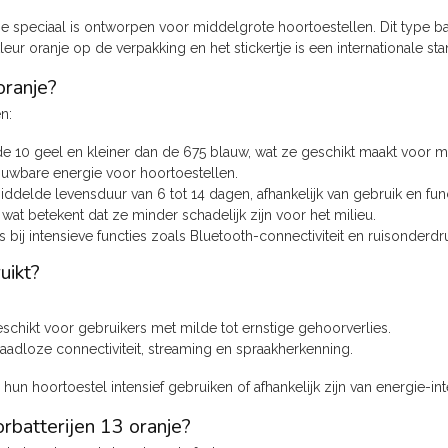
ie speciaal is ontworpen voor middelgrote hoortoestellen. Dit type bat
ur oranje op de verpakking en het stickertje is een internationale sta
oranje?
n:
 de 10 geel en kleiner dan de 675 blauw, wat ze geschikt maakt voor m
ouwbare energie voor hoortoestellen.
delde levensduur van 6 tot 14 dagen, afhankelijk van gebruik en func
wat betekent dat ze minder schadelijk zijn voor het milieu.
s bij intensieve functies zoals Bluetooth-connectiviteit en ruisonderdr
uikt?
eschikt voor gebruikers met milde tot ernstige gehoorverlies.
raadloze connectiviteit, streaming en spraakherkenning.
 hun hoortoestel intensief gebruiken of afhankelijk zijn van energie-i
rbatterijen 13 oranje?