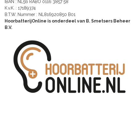
IBAN : NL56 RABO 0116 3857 58
K.v.K. : 17189374
B.T.W. Nummer : NL816920850 B01
HoorbatterijOnline is onderdeel van B. Smetsers Beheer
B.V.