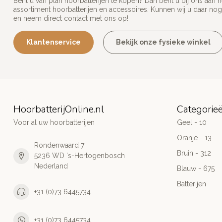
Bent u van plan hoorbatterijen te kopen? Dan bent u bij ons aan 
assortiment hoorbatterijen en accessoires. Kunnen wij u daar nog
en neem direct contact met ons op!
Klantenservice
Bekijk onze fysieke winkel
HoorbatterijOnline.nl
Categorie
Voor al uw hoorbatterijen
Geel - 10
Oranje - 13
Rondenwaard 7
Bruin - 312
5236 WD 's-Hertogenbosch
Nederland
Blauw - 675
Batterijen
+31 (0)73 6445734
+31 (0)73 6445734