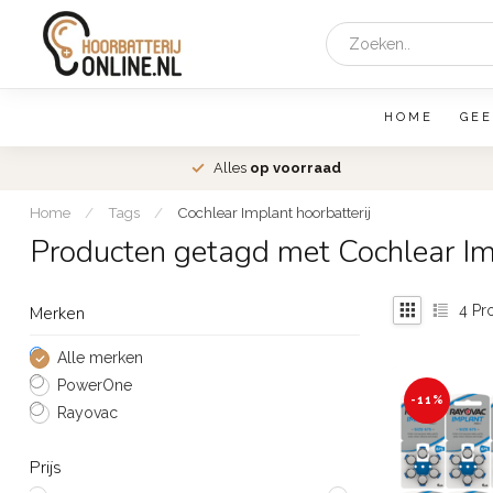
HOME
GEE
den
Alles
op voorraad
Home
/
Tags
/
Cochlear Implant hoorbatterij
Producten getagd met Cochlear Imp
4
Pr
Merken
Alle merken
PowerOne
-11%
Rayovac
Prijs