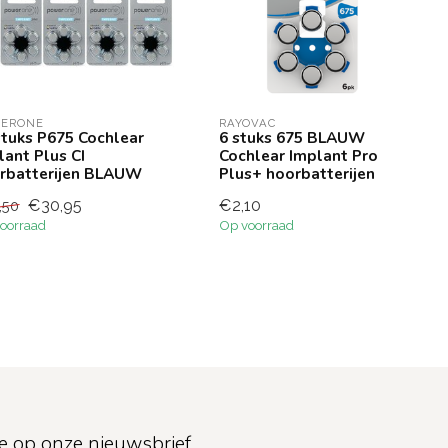
ERONE
RAYOVAC
stuks P675 Cochlear
6 stuks 675 BLAUW
lant Plus CI
Cochlear Implant Pro
rbatterijen BLAUW
Plus+ hoorbatterijen
€30,95
€2,10
,50
oorraad
Op voorraad
e op onze nieuwsbrief