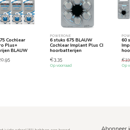
POWERONE
POW
675 Cochlear
6 stuks 675 BLAUW
60 
ro Plus+
Cochlear Implant Plus CI
Imp
erijen BLAUW
hoorbatterijen
hoo
0,95
€3,35
€33
Op voorraad
Op v
Abonneer j