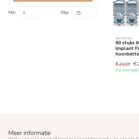
Min
Max
RAYOVAC
60 stuks 
Implant P
hoorbatt
€2
€23,50
Op voorraad
Meer informatie