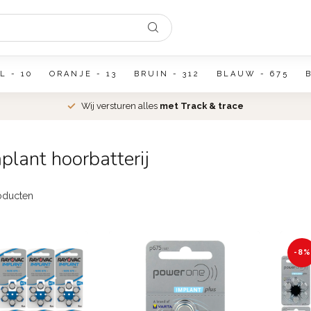
L - 10
ORANJE - 13
BRUIN - 312
BLAUW - 675
Wij versturen alles
met Track & trace
lant hoorbatterij
oducten
-8%