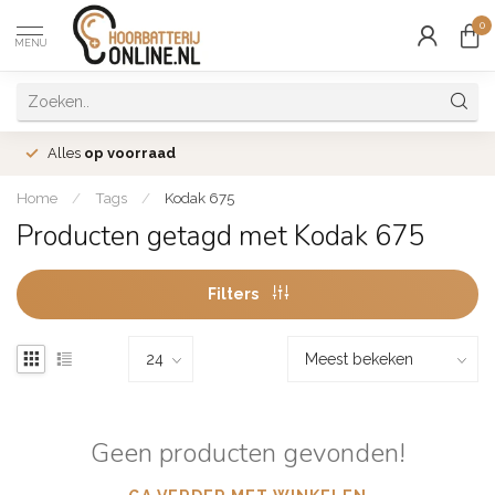
0
MENU
Alles
op voorraad
Home
/
Tags
/
Kodak 675
Producten getagd met Kodak 675
Filters
Geen producten gevonden!