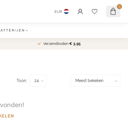
0
EUR
BATTERIJEN
Verzendkosten
€ 3,95
Toon:
evonden!
KELEN