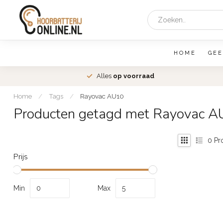
HOME
GEE
den
Alles
op voorraad
Home
/
Tags
/
Rayovac AU10
Producten getagd met Rayovac 
0
Pr
Prijs
Min
Max