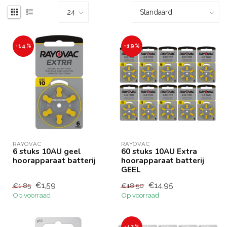
-14%
-19%
RAYOVAC
RAYOVAC
6 stuks 10AU geel
60 stuks 10AU Extra
hoorapparaat batterij
hoorapparaat batterij
GEEL
€1,59
€14,95
€1,85
€18,50
Op voorraad
Op voorraad
-13%