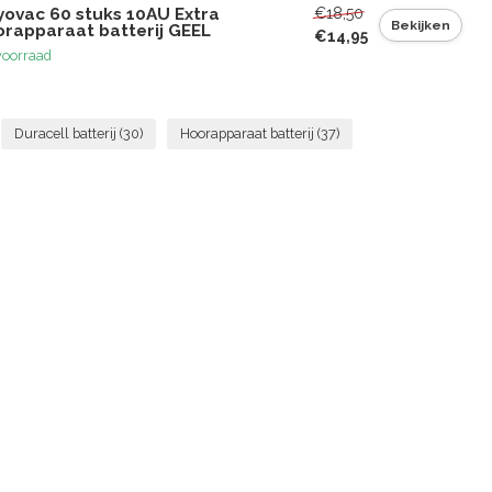
€18,50
yovac 60 stuks 10AU Extra
Bekijken
orapparaat batterij GEEL
€14,95
voorraad
Duracell batterij
(30)
Hoorapparaat batterij
(37)