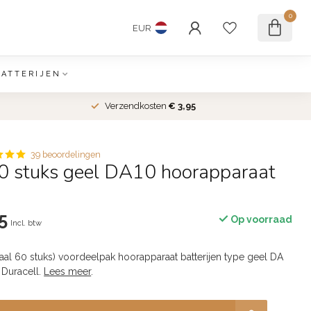
0
EUR
BATTERIJEN
Verzendkosten
€ 3,95
39 beoordelingen
60 stuks geel DA10 hoorapparaat
5
Op voorraad
Incl. btw
taal 60 stuks) voordeelpak hoorapparaat batterijen type geel DA
 Duracell.
Lees meer
.