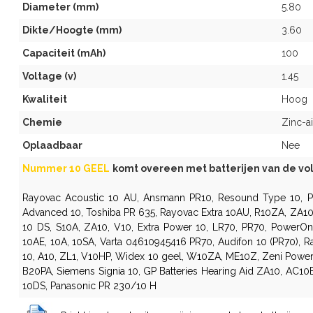
Diameter (mm)
5.80
Dikte/Hoogte (mm)
3.60
Capaciteit (mAh)
100
Voltage (v)
1.45
Kwaliteit
Hoog
Chemie
Zinc-ai
Oplaadbaar
Nee
Nummer 10 GEEL
komt overeen met batterijen van de v
Rayovac Acoustic 10 AU
, Ansmann PR10, Resound Type 10, P1
Advanced 10, Toshiba PR 635,
Rayovac Extra 10AU
, R10ZA, ZA10
10 DS, S10A, ZA10, V10, Extra Power 10, LR70, PR70,
PowerOn
10AE, 10A, 10SA, Varta 04610945416 PR70, Audifon 10 (PR70), R
10, A10, ZL1, V10HP, Widex 10 geel, W10ZA, ME10Z, Zeni Power
B20PA, Siemens Signia 10, GP Batteries Hearing Aid ZA10, AC10
10DS, Panasonic PR 230/10 H