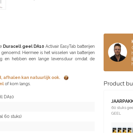
ze
Duracell geel DA10
Activair EasyTab batterijen
b genoemd. Hiermee is het wisselen van batterijen
htig en hebben een lange levensduur omdat de
 afhalen kan natuurlijk ook.
Product b
nl
of kom langs.
ll DA10
JAARPAKK
60 stuks gee
GEEL
al 60 stuks)