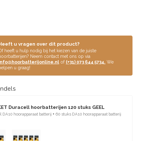
Heeft u vragen over dit product?
Of heeft u hulp nodig bij het kiezen van de juiste
hoorbatterijen? Neem contact met ons op via
info@hoorbatterijonline.nl
of
(+31) 073 644 5734.
We
helpen u graag!
undels
ET Duracell hoorbatterijen 120 stuks GEEL
l DA10 hoorapparaat batterij
+
60 stuks DA10 hoorapparaat batterij