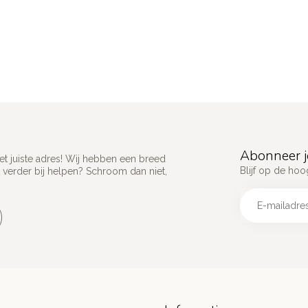
 blijven.
Abonneer j
het juiste adres! Wij hebben een breed
Blijf op de hoo
 verder bij helpen? Schroom dan niet,
agen super
e niet blijven tot het laatste moment goed