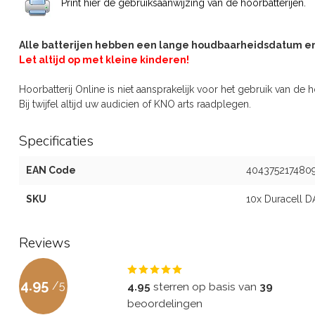
Print hier de gebruiksaanwijzing van de hoorbatterijen.
Alle batterijen hebben een lange houdbaarheidsdatum en z
Let altijd op met kleine kinderen!
Hoorbatterij Online is niet aansprakelijk voor het gebruik van de h
Bij twijfel altijd uw audicien of KNO arts raadplegen.
Specificaties
EAN Code
404375217480
SKU
10x Duracell D
Reviews
4.95
/
5
4.95
sterren op basis van
39
beoordelingen