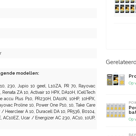
r
Gerelateer
olgende modellen:
Pr
Op 
0, 230, Jupio 10 geel, L10ZA, PR 70, Rayovac
, Renata ZA 10, Activair 10 HPX, DA10H, ICellTech
e accu Plus P10
, PR230H, DA10N, 10HP, 10HPX,
PO
ayovac Proline 10,
Power One P10
, 10, Take Care
Po
 / Hearclear A 10,
Duracell DA 10
, PR536, B0104,
bat
E, AC10EZ, Ucar / Energizer AC 230, AC10, 10UP,
Op 
RA