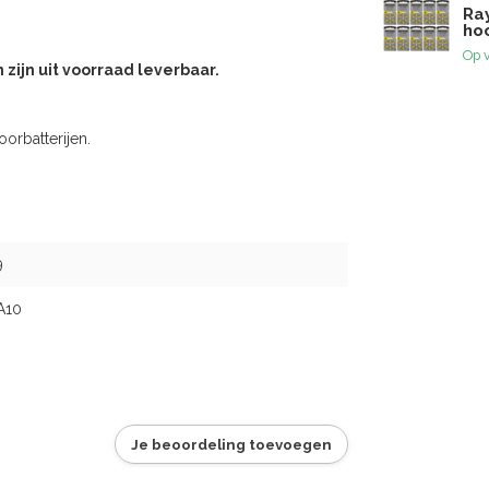
Ra
ho
Op 
ijn uit voorraad leverbaar.
oorbatterijen.
9
A10
Je beoordeling toevoegen