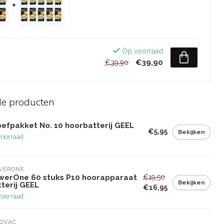
+
Op voorraad
€39,90
€39,90
de producten
oefpakket No. 10 hoorbatterij GEEL
€5,95
Bekijken
voorraad
WERONE
€19,50
werOne 60 stuks P10 hoorapparaat
Bekijken
terij GEEL
€16,95
voorraad
YOVAC