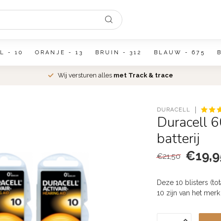
L - 10
ORANJE - 13
BRUIN - 312
BLAUW - 675
Wij versturen alles
met Track & trace
DURACELL
Duracell 
batterij
€19,9
€21,50
Deze 10 blisters (to
10 zijn van het merk