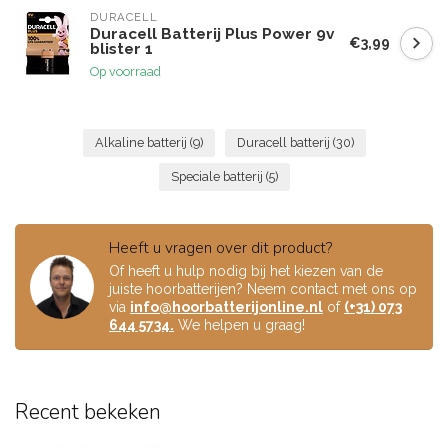
DURACELL
Duracell Batterij Plus Power 9v
€3,99
blister 1
Op voorraad
Alkaline batterij
(9)
Duracell batterij
(30)
Speciale batterij
(5)
Heeft u vragen over dit product?
Of heeft u hulp nodig bij het kiezen van de
juiste hoorbatterijen? Neem contact met ons op
via
info@hoorbatterijonline.nl
of
(+31) 073
644 5734.
We helpen u graag!
Recent bekeken