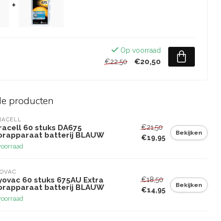
+
Op voorraad
€20,50
€22,50
de producten
RACELL
€21,50
racell 60 stuks DA675
Bekijken
orapparaat batterij BLAUW
€19,95
voorraad
YOVAC
€18,50
yovac 60 stuks 675AU Extra
Bekijken
orapparaat batterij BLAUW
€14,95
voorraad