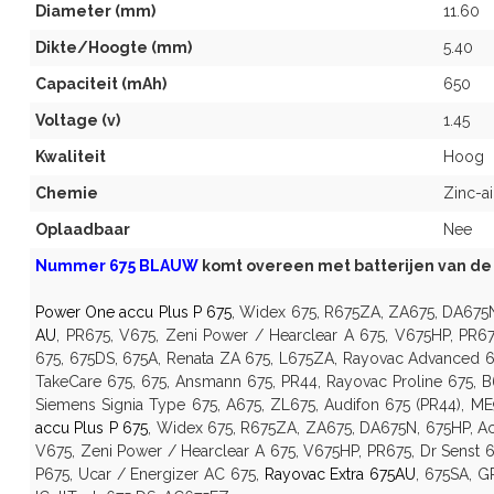
Diameter (mm)
11.60
Dikte/Hoogte (mm)
5.40
Capaciteit (mAh)
650
Voltage (v)
1.45
Kwaliteit
Hoog
Chemie
Zinc-ai
Oplaadbaar
Nee
Nummer 675 BLAUW
komt overeen met batterijen van d
Power One accu Plus P 675
, Widex 675, R675ZA, ZA675, DA675N
AU
, PR675, V675, Zeni Power / Hearclear A 675, V675HP, PR675
675, 675DS, 675A, Renata ZA 675, L675ZA, Rayovac Advanced 67
TakeCare 675, 675, Ansmann 675, PR44, Rayovac Proline 675,
Siemens Signia Type 675, A675, ZL675, Audifon 675 (PR44), M
accu Plus P 675
, Widex 675, R675ZA, ZA675, DA675N, 675HP, Ac
V675, Zeni Power / Hearclear A 675, V675HP, PR675, Dr Senst 6
P675, Ucar / Energizer AC 675,
Rayovac Extra 675AU
, 675SA, G