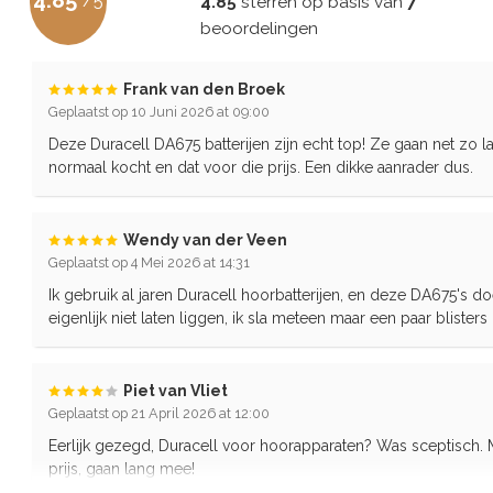
4.85
/
5
4.85
sterren op basis van
7
beoordelingen
Frank van den Broek
Geplaatst op 10 Juni 2026 at 09:00
Deze Duracell DA675 batterijen zijn echt top! Ze gaan net zo l
normaal kocht en dat voor die prijs. Een dikke aanrader dus.
Wendy van der Veen
Geplaatst op 4 Mei 2026 at 14:31
Ik gebruik al jaren Duracell hoorbatterijen, en deze DA675's do
eigenlijk niet laten liggen, ik sla meteen maar een paar blisters
Piet van Vliet
Geplaatst op 21 April 2026 at 12:00
Eerlijk gezegd, Duracell voor hoorapparaten? Was sceptisch.
prijs, gaan lang mee!