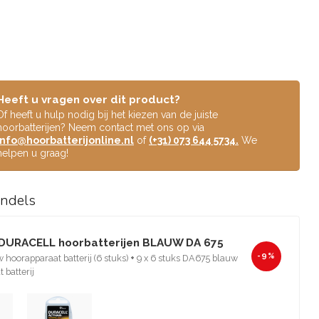
Heeft u vragen over dit product?
Of heeft u hulp nodig bij het kiezen van de juiste
hoorbatterijen? Neem contact met ons op via
info@hoorbatterijonline.nl
of
(+31) 073 644 5734.
We
helpen u graag!
undels
 DURACELL hoorbatterijen BLAUW DA 675
-9%
hoorapparaat batterij (6 stuks)
+
9 x 6 stuks DA675 blauw
 batterij