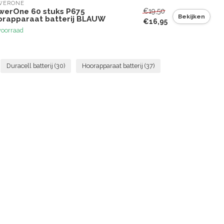
WERONE
€19,50
werOne 60 stuks P675
Bekijken
orapparaat batterij BLAUW
€16,95
voorraad
Duracell batterij
(30)
Hoorapparaat batterij
(37)