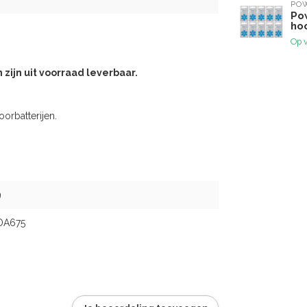
PO
Po
ho
Op 
ijn uit voorraad leverbaar.
oorbatterijen.
9
 DA675