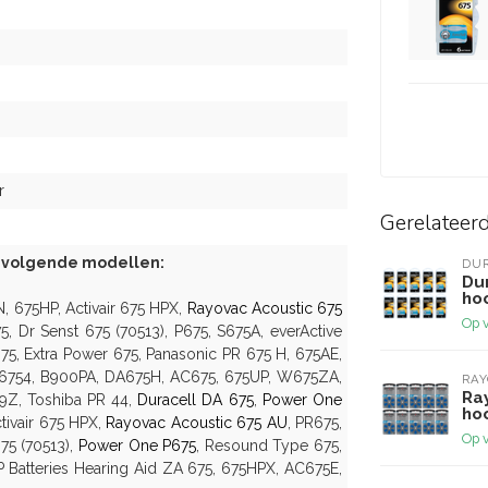
r
Gerelateer
e volgende modellen:
DU
Du
ho
, 675HP, Activair 675 HPX,
Rayovac Acoustic 675
Op 
, Dr Senst 675 (70513), P675, S675A, everActive
5, Extra Power 675, Panasonic PR 675 H, 675AE,
 B6754, B900PA, DA675H, AC675, 675UP, W675ZA,
RA
Ra
E9Z, Toshiba PR 44,
Duracell DA 675
,
Power One
ho
tivair 675 HPX,
Rayovac Acoustic 675 AU
, PR675,
Op 
75 (70513),
Power One P675
, Resound Type 675,
P Batteries Hearing Aid ZA 675, 675HPX, AC675E,