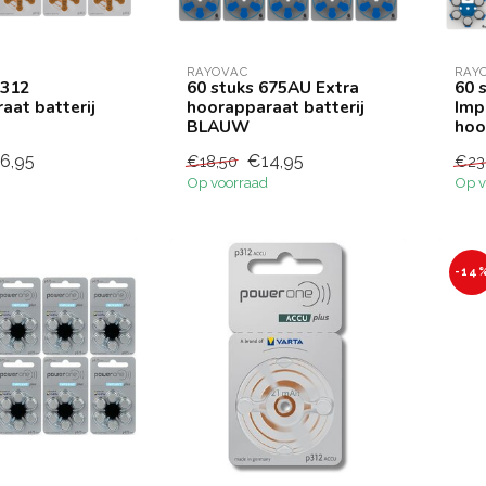
RAYOVAC
RAY
P312
60 stuks 675AU Extra
60 
aat batterij
hoorapparaat batterij
Imp
BLAUW
hoo
6,95
€14,95
€18,50
€23
Op voorraad
Op v
-14