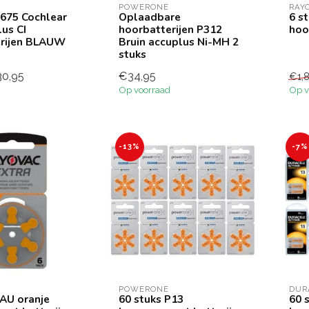
POWERONE
RAY
P675 Cochlear
Oplaadbare
6 s
us CI
hoorbatterijen P312
hoo
erijen BLAUW
Bruin accuplus Ni-MH 2
stuks
0,95
€34,95
€1,
Op voorraad
Op v
-13%
-7%
POWERONE
DUR
3AU oranje
60 stuks P13
60 