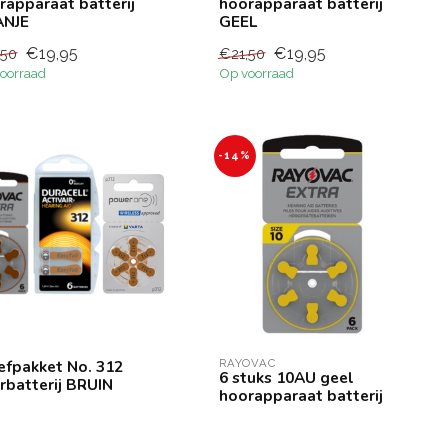
rapparaat batterij
hoorapparaat batterij
NJE
GEEL
€19,95
€19,95
,50
€21,50
oorraad
Op voorraad
-14%
efpakket No. 312
RAYOVAC
6 stuks 10AU geel
rbatterij BRUIN
hoorapparaat batterij