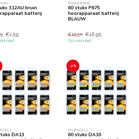
OVAC
POWERONE
tuks 312AU bruin
60 stuks P675
rapparaat batterij
hoorapparaat batterij
BLAUW
€1,59
€16,95
85
€19,50
oorraad
Op voorraad
-7%
ACELL
DURACELL
stuks DA13
60 stuks DA10