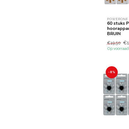
POWERONE
60 stuks 
hoorappar
BRUIN
€1
€19,50
Op voorraad
-8%