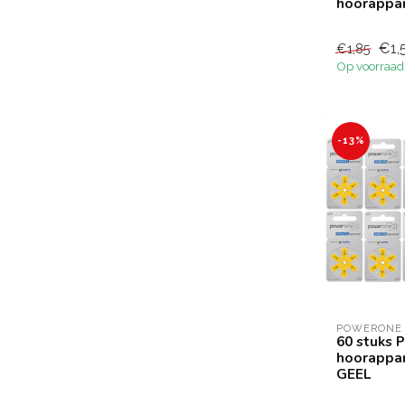
hoorappar
€1,
€1,85
Op voorraad
-13%
POWERONE
60 stuks 
hoorappar
GEEL