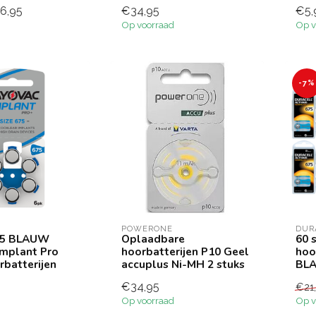
6,95
€34,95
€5,
Op voorraad
Op v
-7%
POWERONE
DUR
675 BLAUW
Oplaadbare
60 
Implant Pro
hoorbatterijen P10 Geel
hoo
rbatterijen
accuplus Ni-MH 2 stuks
BL
€34,95
€21
Op voorraad
Op v