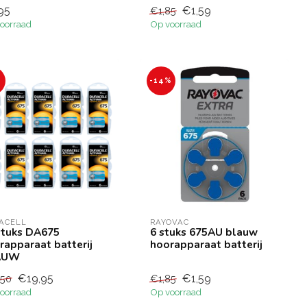
95
€1,59
€1,85
oorraad
Op voorraad
-14%
ACELL
RAYOVAC
stuks DA675
6 stuks 675AU blauw
rapparaat batterij
hoorapparaat batterij
AUW
€19,95
€1,59
,50
€1,85
oorraad
Op voorraad