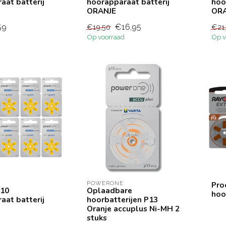
aat batterij
hoorapparaat batterij
hoo
ORANJE
ORA
59
€16,95
€19,50
€21
Op voorraad
Op v
POWERONE
Pro
P10
Oplaadbare
hoo
aat batterij
hoorbatterijen P13
Oranje accuplus Ni-MH 2
stuks