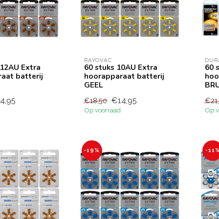
RAYOVAC
DUR
312AU Extra
60 stuks 10AU Extra
60 
aat batterij
hoorapparaat batterij
hoo
GEEL
BRU
4,95
€14,95
€18,50
€21
Op voorraad
Op v
-19%
-11