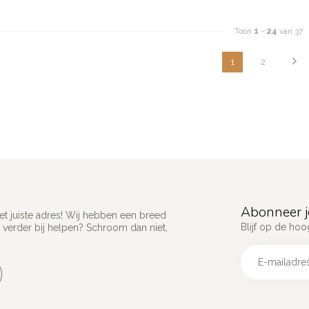
Toon
1
-
24
van 37
1
2
Abonneer j
het juiste adres! Wij hebben een breed
Blijf op de hoo
 verder bij helpen? Schroom dan niet,