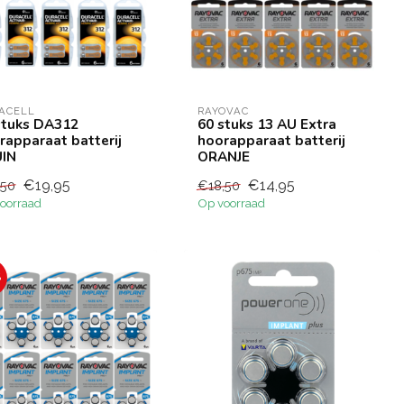
ACELL
RAYOVAC
stuks DA312
60 stuks 13 AU Extra
rapparaat batterij
hoorapparaat batterij
IN
ORANJE
€19,95
€14,95
,50
€18,50
oorraad
Op voorraad
%