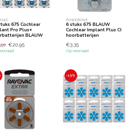
OVAC
POWERONE
stuks 675 Cochlear
6 stuks 675 BLAUW
lant Pro Plus+
Cochlear Implant Plus CI
rbatterijen BLAUW
hoorbatterijen
€20,95
€3,35
,50
oorraad
Op voorraad
%
-13%