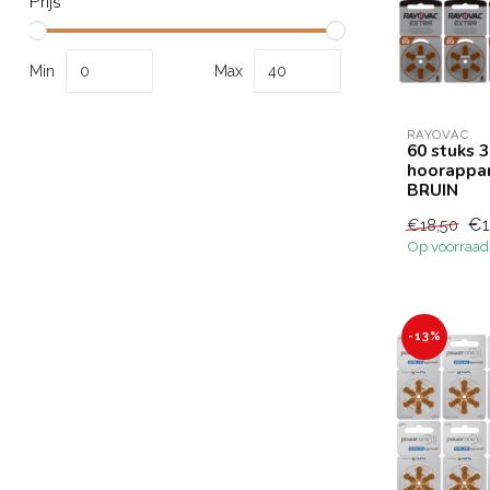
Prijs
Min
Max
RAYOVAC
60 stuks 
hoorappar
BRUIN
€1
€18,50
Op voorraad
-13%