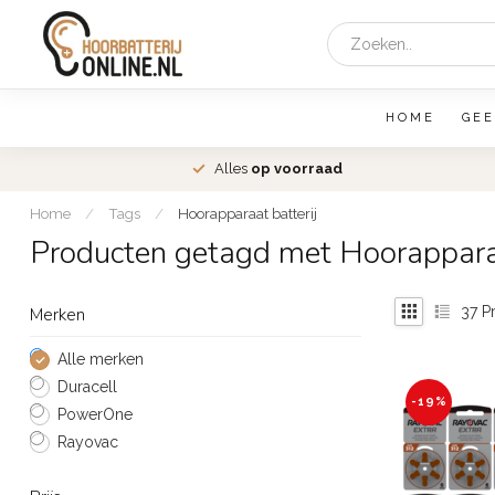
HOME
GEE
den
Alles
op voorraad
Home
/
Tags
/
Hoorapparaat batterij
Producten getagd met Hoorapparaa
37
Pr
Merken
Alle merken
Duracell
-19%
PowerOne
Rayovac