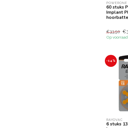
POWERONE
60 stuks 
Implant Pl
hoorbatt
€3
€33,50
Op voorraad
-14%
RAYOVAC
6 stuks 1