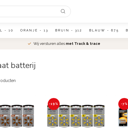
L - 10
ORANJE - 13
BRUIN - 312
BLAUW - 675
Wij versturen alles
met Track & trace
t batterij
oducten
-19%
-7%