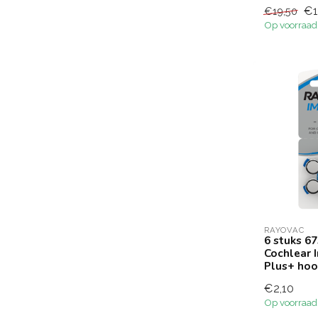
€1
€19,50
Op voorraad
RAYOVAC
6 stuks 
Cochlear 
Plus+ hoo
€2,10
Op voorraad