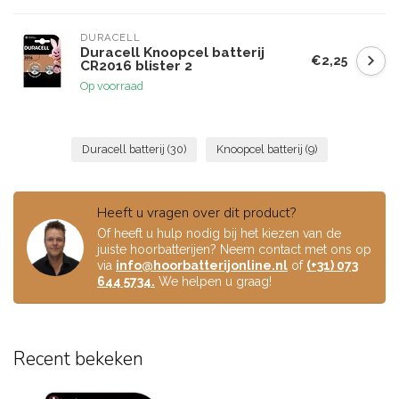
DURACELL
Duracell Knoopcel batterij
€2,25
CR2016 blister 2
Op voorraad
Duracell batterij
(30)
Knoopcel batterij
(9)
Heeft u vragen over dit product?
Of heeft u hulp nodig bij het kiezen van de
juiste hoorbatterijen? Neem contact met ons op
via
info@hoorbatterijonline.nl
of
(+31) 073
644 5734.
We helpen u graag!
Recent bekeken