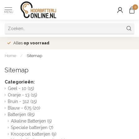
0
MENU
Alles
op voorraad
Home
/
Sitemap
Sitemap
Categorieën:
Geel - 10
(15)
Oranje - 13
(15)
Bruin - 312
(15)
Blauw - 675
(20)
Batterijen
(85)
Alkaline Batterijen
(5)
Speciale batterijen
(7)
Knoopcel batterijen
(9)