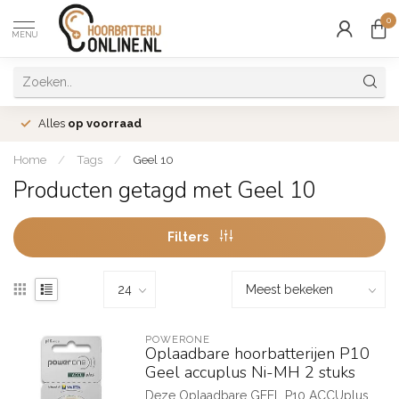
0
MENU
Alles
op voorraad
Home
/
Tags
/
Geel 10
Producten getagd met Geel 10
Filters
POWERONE
Oplaadbare hoorbatterijen P10
Geel accuplus Ni-MH 2 stuks
Deze Oplaadbare GEEL P10 ACCUplus