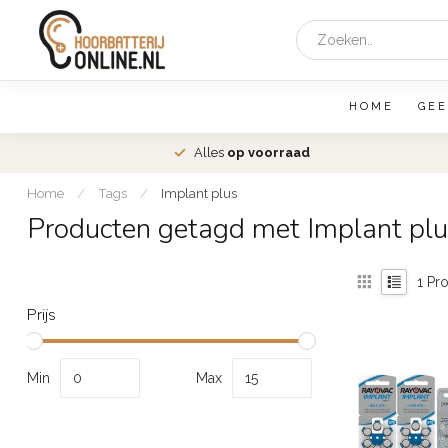
HOME
GEE
den
Alles
op voorraad
Home
/
Tags
/
Implant plus
Producten getagd met Implant plu
1
Pro
Prijs
Min
Max