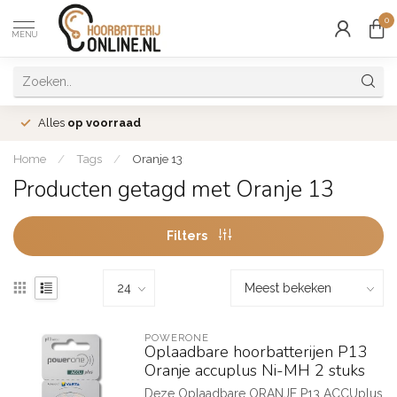
0
MENU
Alles
op voorraad
Home
/
Tags
/
Oranje 13
Producten getagd met Oranje 13
Filters
POWERONE
Oplaadbare hoorbatterijen P13
Oranje accuplus Ni-MH 2 stuks
Deze Oplaadbare ORANJE P13 ACCUplus