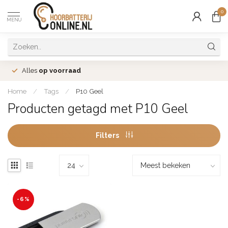
0
MENU
Alles
op voorraad
Home
/
Tags
/
P10 Geel
Producten getagd met P10 Geel
Filters
-6%