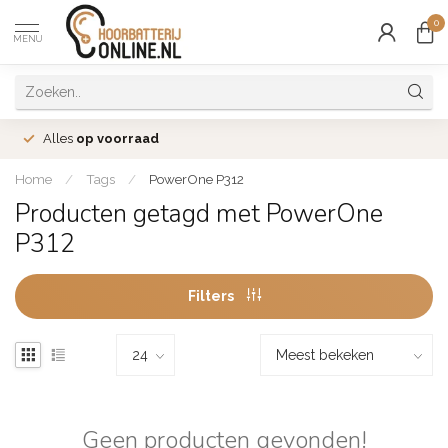
0
MENU
Alles
op voorraad
Home
/
Tags
/
PowerOne P312
Producten getagd met PowerOne
P312
Filters
Geen producten gevonden!