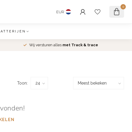
0
EUR
BATTERIJEN
Wij versturen alles
met Track & trace
Toon:
evonden!
KELEN