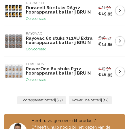
DURACELL
€21,50
Duracell 60 stuks DA312
hoorapparaat batterij BRUIN
€19,95
Op voorraad
RAYOVAC
€18,50
Rayovac 60 stuks 312AU Extra
hoorapparaat batterij BRUIN
€14,95
Op voorraad
POWERONE
€19,50
PowerOne 60 stuks P312
hoorapparaat batterij BRUIN
€16,95
Op voorraad
Hoorapparaat batterij
(37)
PowerOne batterij
(17)
Heeft u vragen over dit product?
Of heeft u hulp nodig bij het kiezen van de