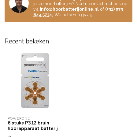
juiste hoorbatterijen? Neem contact met ons op
via
info@hoorbatterijonline.nl
of
(+31) 073
644 5734.
We helpen u graag!
Recent bekeken
POWERONE
6 stuks P312 bruin
hoorapparaat batterij